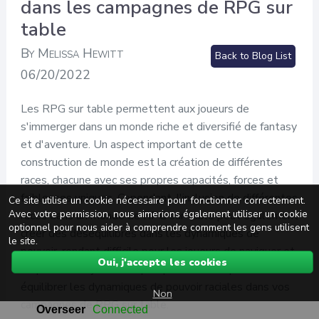
dans les campagnes de RPG sur
table
By Melissa Hewitt
Back to Blog List
06/20/2022
Les RPG sur table permettent aux joueurs de
s'immerger dans un monde riche et diversifié de fantasy
et d'aventure. Un aspect important de cette
construction de monde est la création de différentes
races, chacune avec ses propres capacités, forces et
faiblesses uniques. Cependant, l'inclusion de différentes
Ce site utilise un cookie nécessaire pour fonctionner correctement.
Avec votre permission, nous aimerions également utiliser un cookie
races dans un monde de RPG sur table peut également
optionnel pour nous aider à comprendre comment les gens utilisent
créer des déséquilibres dans les dynamiques de
le site.
pouvoir, rendant difficile pour les joueurs de naviguer et
Oui, j'accepte les cookies
de profiter du jeu. Voici quelques conseils pour
équilibrer les dynamiques de pouvoir raciales dans vos
Non
campagnes de RPG sur table.