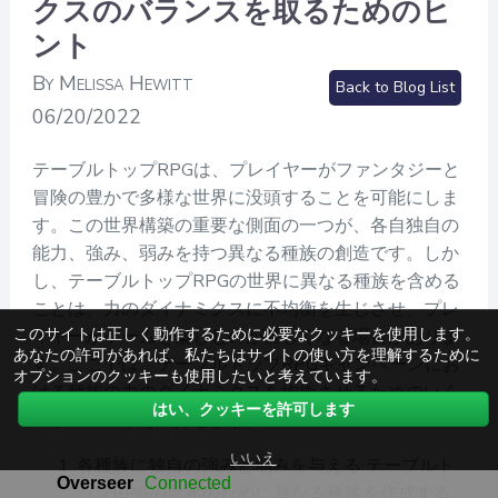
クスのバランスを取るためのヒ
ント
By Melissa Hewitt
Back to Blog List
06/20/2022
テーブルトップRPGは、プレイヤーがファンタジーと
冒険の豊かで多様な世界に没頭することを可能にしま
す。この世界構築の重要な側面の一つが、各自独自の
能力、強み、弱みを持つ異なる種族の創造です。しか
し、テーブルトップRPGの世界に異なる種族を含める
ことは、力のダイナミクスに不均衡を生じさせ、プレ
このサイトは正しく動作するために必要なクッキーを使用します。
イヤーがゲームを楽しむのが難しくなる場合がありま
あなたの許可があれば、私たちはサイトの使い方を理解するために
す。ここでは、テーブルトップRPGキャンペーンにお
オプションのクッキーも使用したいと考えています。
ける種族の力のダイナミクスを均衡させるためのいく
はい、クッキーを許可します
つかのヒントを紹介します。
いいえ
各種族に独自の強みと弱みを与える テーブルト
ップRPGの世界のために異なる種族を作成する