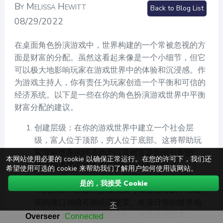
By Melissa Hewitt
Back to Blog List
08/29/2022
在桌面角色扮演游戏中，世界构建的一个常被忽视的方
面是财富的分配。虽然这看起来像是一个小细节，但它
可以极大地影响玩家在游戏世界中的体验和沉浸感。作
为游戏主持人，你有责任为玩家创造一个平衡和可信的
经济系统。以下是一些在你的角色扮演游戏世界中平衡
财富分配的建议。
创建层级：在你的游戏世界中建立一个社会层
级，富人位于顶部，穷人位于底部。这将帮助玩
家理解世界的经济动态以及财富是如何分配的。
本网站使用必要的 cookie 以确保正常运行。在您的许可下，我们还
确保给予每个社会阶层独特的特征和特点。
希望使用可选的 cookie 来帮助我们了解用户如何使用该网站。
考虑地理：你游戏世界的不同地区可能有不同水
是的，我接受 Cookie
平的财富和资源。沙漠荒原可能资源稀缺，而繁
荣的港口城镇可能经济繁荣。在设计你的世界地
不
图和构建不同地区的经济时，考虑这些因素。