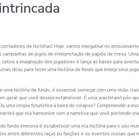
intrincada
contadores de histórias! Hoje, vamos mergulhar no emocionante r
uas campanhas de jogos de interpretação de papéis de mesa. Uma
 cativa a imaginação dos jogadores e lança as bases para aventu
umas dicas para tecer uma história de fundo que imerja seus j
iar uma história de fundo, é essencial começar com uma visão cl
tom geral que você deseja estabelecer. É uma wasteland pós-apo
 Ou uma utopia futurística à beira do colapso? Compreender a es
arantirá que ela harmonize com a narrativa que você pretende cria
a de fundo imersiva é estabelecer uma rica história para o seu m
itos entre diferentes raças ou facções e os eventos cruciais qu