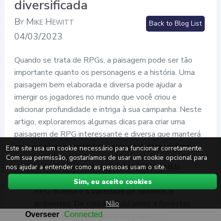
diversificada
By Mike Hewitt
Back to Blog List
04/03/2023
Quando se trata de RPGs, a paisagem pode ser tão
importante quanto os personagens e a história. Uma
paisagem bem elaborada e diversa pode ajudar a
imergir os jogadores no mundo que você criou e
adicionar profundidade e intriga à sua campanha. Neste
artigo, exploraremos algumas dicas para criar uma
paisagem de RPG interessante e diversa que manterá
seus jogadores engajados e animados para explorar.
Este site usa um cookie necessário para funcionar corretamente.
Com sua permissão, gostaríamos de usar um cookie opcional para
Variação de terrenos e ambientes: Um dos
nos ajudar a entender como as pessoas usam o site.
aspectos mais importantes de uma paisagem de
Sim, eu aceito cookies
RPG diversa é a variedade de terrenos e
Não
ambientes. De colinas ondulantes a florestas
densas, de tundras nevadas a desertos