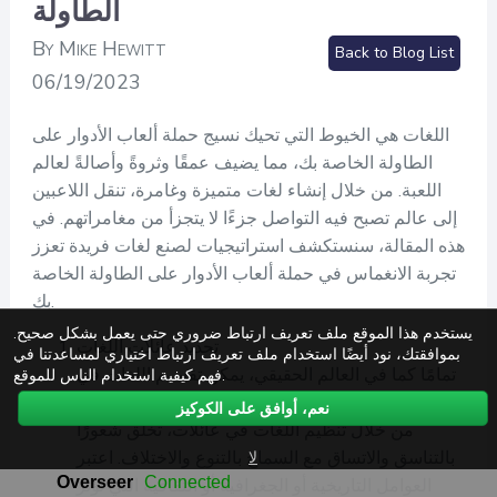
الطاولة
By Mike Hewitt
Back to Blog List
06/19/2023
اللغات هي الخيوط التي تحيك نسيج حملة ألعاب الأدوار على
الطاولة الخاصة بك، مما يضيف عمقًا وثروةً وأصالةً لعالم
اللعبة. من خلال إنشاء لغات متميزة وغامرة، تنقل اللاعبين
إلى عالم تصبح فيه التواصل جزءًا لا يتجزأ من مغامراتهم. في
هذه المقالة، سنستكشف استراتيجيات لصنع لغات فريدة تعزز
تجربة الانغماس في حملة ألعاب الأدوار على الطاولة الخاصة
بك.
يستخدم هذا الموقع ملف تعريف ارتباط ضروري حتى يعمل بشكل صحيح.
تحديد عائلات اللغات
بموافقتك، نود أيضًا استخدام ملف تعريف ارتباط اختياري لمساعدتنا في
تمامًا كما في العالم الحقيقي، يمكن تقسيم اللغات في
فهم كيفية استخدام الناس للموقع.
عالم ألعاب الأدوار الخاص بك إلى عائلات أو مجموعات.
نعم، أوافق على الكوكيز
من خلال تنظيم اللغات في عائلات، تخلق شعورًا
لا
بالتناسق والاتساق مع السماح بالتنوع والاختلاف. اعتبر
العوامل التاريخية أو الجغرافية أو الثقافية التي تؤثر