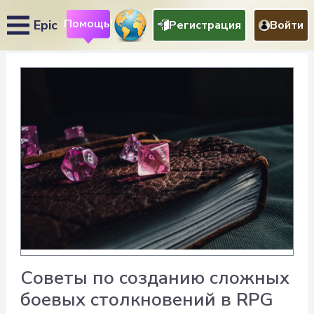
Помощь!
Epic
Регистрация
Войти
Советы по созданию сложных
боевых столкновений в RPG