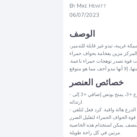
By Mike Hewitt
06/07/2023
الوصف
كة غريبة، تبدو غير قابلة للتدمير،
المركز مزين بفخامة بحواف حمراء
ت قوة تصدر توهجات حمراء ناعمة.
خصائص العنصر
- الدرع القرمزي هو درع +3، يمنح بونص إضافي +3 إلى AC عند
ارتدائه.
- توفر الحواف الحمراء على الدرع هالة واقية. كرد فعل لتلقي
قوة الحواف الحمراء لتقليل الضرر
النصف. يمكن استخدام هذه الخاصية
مرتين في كل راحة طويلة.