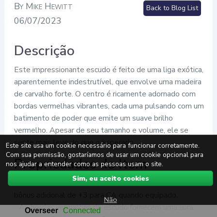
By Mike Hewitt
Back to Blog List
06/07/2023
Descrição
Este impressionante escudo é feito de uma liga exótica,
aparentemente indestrutível, que envolve uma madeira
de carvalho forte. O centro é ricamente adornado com
bordas vermelhas vibrantes, cada uma pulsando com um
batimento de poder que emite um suave brilho
vermelho. Apesar de seu tamanho e volume, ele se
sente mais leve do que o esperado.
Este site usa um cookie necessário para funcionar corretamente.
Com sua permissão, gostaríamos de usar um cookie opcional para
Propriedades do Item
nos ajudar a entender como as pessoas usam o site.
Sim, eu aceito cookies
- O Bulwark Carmesim é um escudo +3, concedendo um
bônus adicional de +3 para CA quando equipado.
Não
- As bordas vermelhas do escudo fornecem uma aura