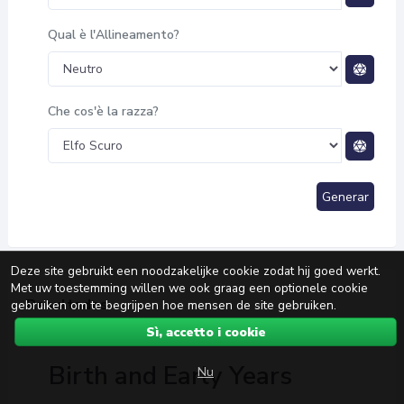
Qual è l'Allineamento?
Che cos'è la razza?
Generar
Deze site gebruikt een noodzakelijke cookie zodat hij goed werkt.
Met uw toestemming willen we ook graag een optionele cookie
Resultados
gebruiken om te begrijpen hoe mensen de site gebruiken.
Sì, accetto i cookie
Birth and Early Years
Nu