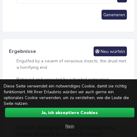
Generieren
Ergebnisse
Neu würfeln
Engulfed by a swarm of voracious insects, the druid met
a horrifying end
Betrayed and executed by a trusted companion.
Diese Seite verwendet ein notwendiges Cookie, damit sie richtig
The sailor drowned at sea when his ship was
funktioniert. Mit Ihrer Erlaubnis würden wir auch gerne ein
optionales Cookie verwenden, um zu verstehen, wie die Leute die
devastated in a brutal storm
Seite nutzen.
Death comes swiftly as he plunges into the endless
Ja, ich akzeptiere Cookies
abyss, a misstep in the dark
Nein
In a flash, she's turned to stone by the gaze of the
Medusa, doomed to be a statue for eternity