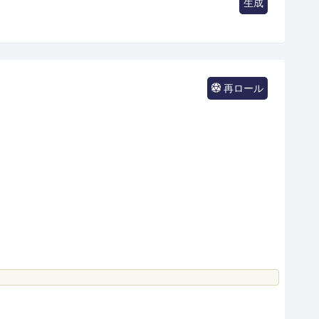
生成
再ロール