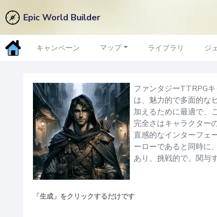
Epic World Builder
欠陥
ジェネレーター
マップ
キャンペーン
ライブラリ
ジ
ファンタジーTTRPG
は、魅力的で多面的な
加えるために最適で、
完全さはキャラクター
直感的なインターフェ
ーローであると同時に
あり、挑戦的で、関与
「生成」をクリックするだけです