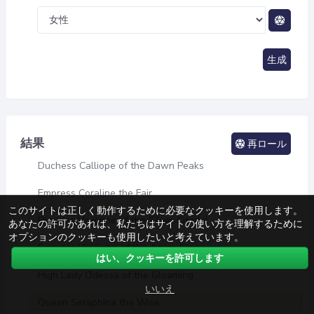
生成
結果
再ロール
Duchess Calliope of the Dawn Peaks
Empress Coraline the Fair
このサイトは正しく動作するために必要なクッキーを使用します。
Princess Vivienne of the Silver Citadel
あなたの許可があれば、私たちはサイトの使い方を理解するために
オプションのクッキーも使用したいと考えています。
Empress Viridiana of the Azure Sky
はい、クッキーを許可します
High Lady Odessa of the Gloaming
いいえ
Queen Seraphina the Wise