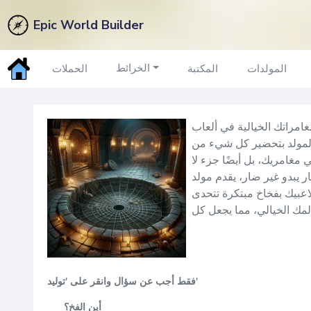
Epic World Builder
مولد
فخاخ
الخرائط
المولدات
المكتبة
الحملات
خاخ لدينا، وهو أداة مصممة ببراعة تتيح لمديري الألعاب دمج مجموعة
 المولد بتحضير كل شيء من
 مغامريك، بل أيضًا جزء لا
يبدو غير ضار، يقدم مولد
اعبيك بفخاخ مبتكرة تتحدى
فقط أجب عن سؤال وانقر على 'توليد'
أين الفخ؟