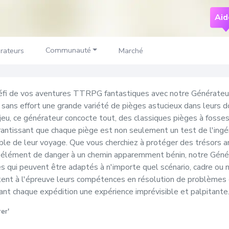
Aid
Communauté
rateurs
Marché
 défi de vos aventures TTRPG fantastiques avec notre Générateur
r sans effort une grande variété de pièges astucieux dans leurs d
 jeu, ce générateur concocte tout, des classiques pièges à fosse
rantissant que chaque piège est non seulement un test de l'ingén
le de leur voyage. Que vous cherchiez à protéger des trésors an
 élément de danger à un chemin apparemment bénin, notre Générat
s qui peuvent être adaptés à n'importe quel scénario, cadre ou n
tent à l'épreuve leurs compétences en résolution de problèmes et
nt chaque expédition une expérience imprévisible et palpitante
er'