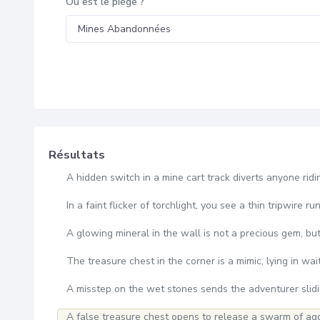
Où est le piège ?
Résultats
A hidden switch in a mine cart track diverts anyone riding
In a faint flicker of torchlight, you see a thin tripwire
A glowing mineral in the wall is not a precious gem, bu
The treasure chest in the corner is a mimic, lying in wait
A misstep on the wet stones sends the adventurer slid
A false treasure chest opens to release a swarm of ag