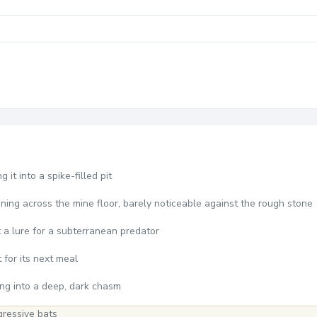
 it into a spike-filled pit
 running across the mine floor, barely noticeable against the rough stone
t a lure for a subterranean predator
 for its next meal
ing into a deep, dark chasm
gressive bats