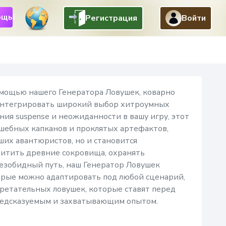
щь!
Регистрация
Войти
Назад
мощью нашего Генератора Ловушек, коварно
 интегрировать широкий выбор хитроумных
ия suspense и неожиданности в вашу игру, этот
олшебных капканов и проклятых артефактов,
ших авантюристов, но и становится
щитить древние сокровища, охранять
безобидный путь, наш Генератор Ловушек
орые можно адаптировать под любой сценарий,
ретательных ловушек, которые ставят перед
предсказуемым и захватывающим опытом.