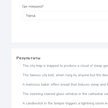
Где ловушка?
Результаты
The city map is trapped to produce a cloud of sleep gas
The famous city bell, when rung by anyone but the des
A malicious baker offers bread that induces sleep and t
The stunning stained glass window in the cathedral ca
A candlestick in the temple triggers a lightning storm in