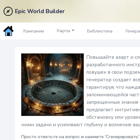
Epic World Builder
Ловушки
Генератор
Карты
Кампании
Библиотека
Генер
Повышайте азарт и с
разработанного инст
ловушек в свои подзе
генератор создает вс
гарантируя, что кажд
запоминающейся часть
запрещенные знания и
предлагает интуитив
обстановку или урове
ними задачи и усиливают глубину и волнение 
Просто ответьте на вопрос и нажмите 'Сгенерировать'