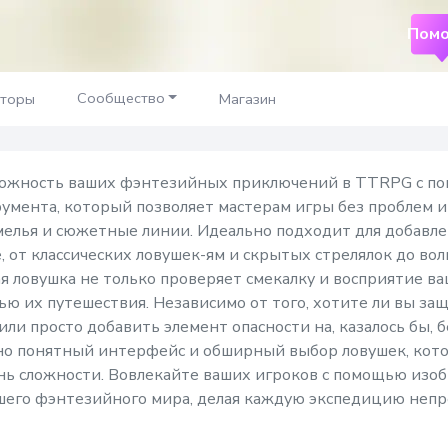
Помо
Сообщество
аторы
Магазин
ложность ваших фэнтезийных приключений в TTRPG с по
румента, который позволяет мастерам игры без проблем
мелья и сюжетные линии. Идеально подходит для добавлен
е, от классических ловушек-ям и скрытых стрелялок до в
ая ловушка не только проверяет смекалку и восприятие ва
ю их путешествия. Независимо от того, хотите ли вы за
ли просто добавить элемент опасности на, казалось бы, 
но понятный интерфейс и обширный выбор ловушек, кот
нь сложности. Вовлекайте ваших игроков с помощью изоб
вашего фэнтезийного мира, делая каждую экспедицию не