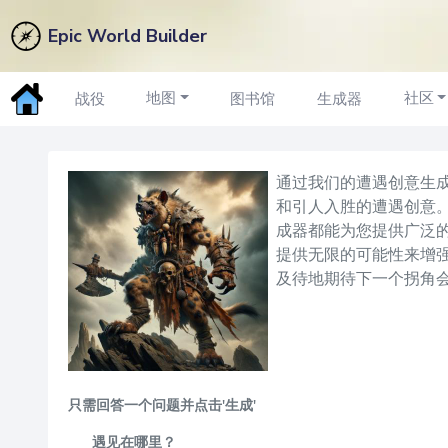
Epic World Builder
遭遇构思
生成器
地图
社区
战役
图书馆
生成器
通过我们的遭遇创意生成
和引人入胜的遭遇创意
成器都能为您提供广泛
提供无限的可能性来增
及待地期待下一个拐角
只需回答一个问题并点击'生成'
遇见在哪里？