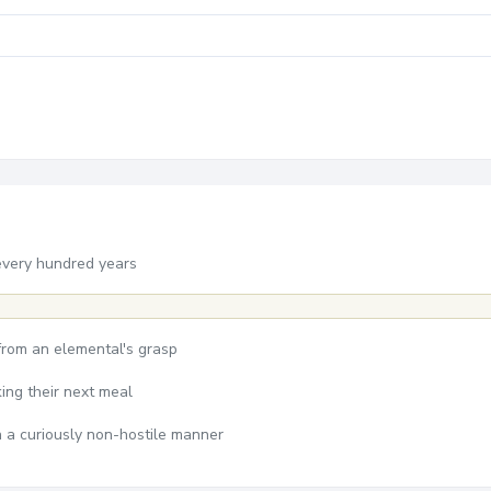
every hundred years
 from an elemental's grasp
ing their next meal
n a curiously non-hostile manner