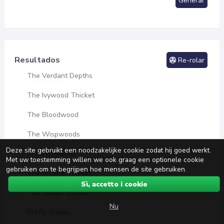
Generar
Resultados
Re-rolar
The Verdant Depths
The Ivywood Thicket
The Bloodwood
The Wispwoods
Deze site gebruikt een noodzakelijke cookie zodat hij goed werkt.
The Prismwilds
Met uw toestemming willen we ook graag een optionele cookie
gebruiken om te begrijpen hoe mensen de site gebruiken.
The Arcane Thicket
Sì, accetto i cookie
The Sylvan Shroud.
Nu
Firefly Glades