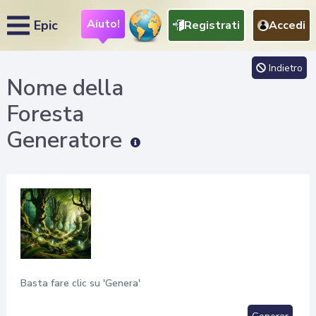
Aiuto!
Epic
Registrati
Accedi
Indietro
Nome della
Foresta
Generatore
Basta fare clic su 'Genera'