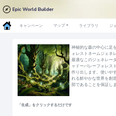
Epic World Builder
森の名前
ジェネレーター
マップ
キャンペーン
ライブラリ
ジ
神秘的な森の中心に足
ォレストネームジェネ
最適なこのジェネレー
ャドーバレーフォレス
作り出します。使いや
れる鮮やかな世界を創
部であることを保証し
「生成」をクリックするだけです