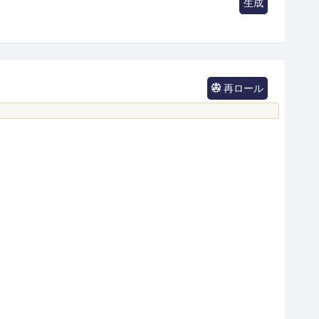
生成
再ロール