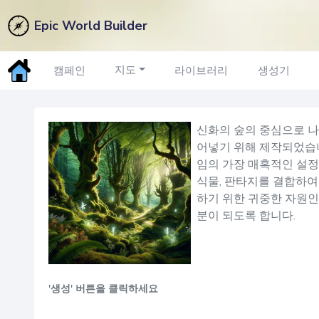
Epic World Builder
숲 이름
생성기
지도
캠페인
라이브러리
생성기
신화의 숲의 중심으로 나
어넣기 위해 제작되었습니
임의 가장 매혹적인 설정
식물, 판타지를 결합하여
하기 위한 귀중한 자원인
분이 되도록 합니다.
'생성' 버튼을 클릭하세요