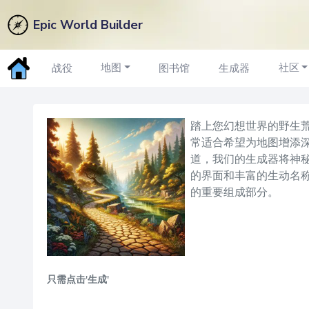
Epic World Builder
小道名称
生成器
地图
社区
战役
图书馆
生成器
踏上您幻想世界的野生荒
常适合希望为地图增添
道，我们的生成器将神
的界面和丰富的生动名
的重要组成部分。
只需点击'生成'