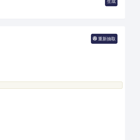
生成
重新抽取