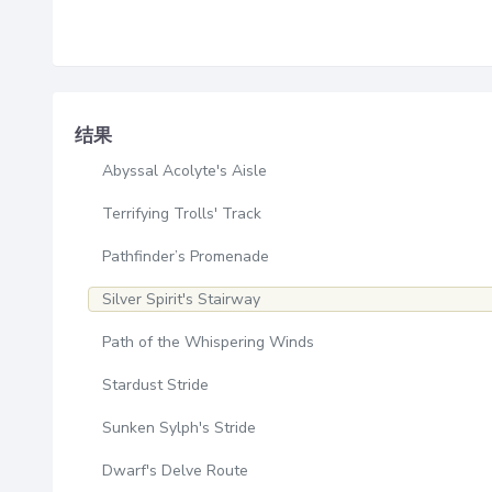
结果
Abyssal Acolyte's Aisle
Terrifying Trolls' Track
Pathfinder’s Promenade
Silver Spirit's Stairway
Path of the Whispering Winds
Stardust Stride
Sunken Sylph's Stride
Dwarf's Delve Route