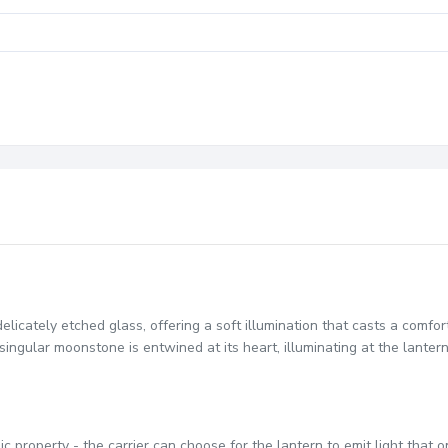
elicately etched glass, offering a soft illumination that casts a comfo
ingular moonstone is entwined at its heart, illuminating at the lantern
roperty - the carrier can choose for the lantern to emit light that on