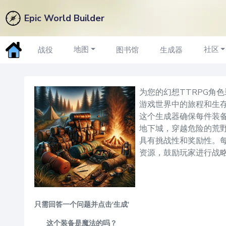
Epic World Builder
装备
生成器
地图
社区
战役
图书馆
生成器
为您的幻想TTRPG角
游戏世界中的旅程和生
这个生成器确保每件装
地下城，穿越危险的荒
具有挑战性和奖励性。
资源，鼓励玩家进行战
只需回答一个问题并点击'生成'
这个装备是魔法的吗？