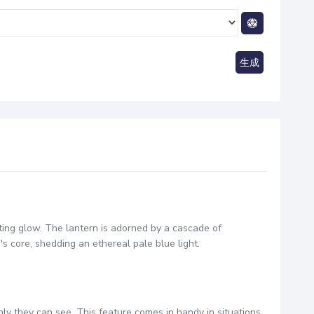
生成
rting glow. The lantern is adorned by a cascade of
's core, shedding an ethereal pale blue light.
ly they can see. This feature comes in handy in situations