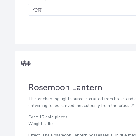
结果
Rosemoon Lantern
This enchanting light source is crafted from brass and d
entwining roses, carved meticulously from the brass. A s
Cost: 15 gold pieces
Weight: 2 lbs
Effect: The Rosemoon Lantern possesses a unique magic p