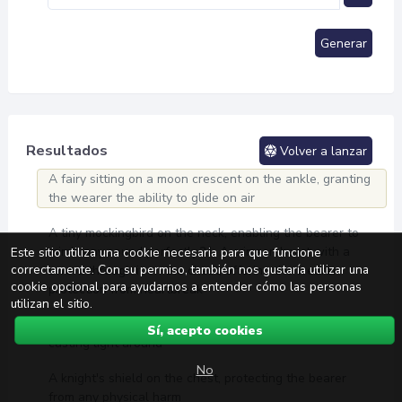
Generar
Resultados
Volver a lanzar
A fairy sitting on a moon crescent on the ankle, granting
the wearer the ability to glide on air
A tiny mockingbird on the neck, enabling the bearer to
mimic any sound perfectly.21. A crimson heart with a
Este sitio utiliza una cookie necesaria para que funcione
correctamente. Con su permiso, también nos gustaría utilizar una
sword through it on the chest, offering the wearer
cookie opcional para ayudarnos a entender cómo las personas
protection from heartbreak
utilizan el sitio.
A burning torch on the forearm, glowing in the dark and
Sí, acepto cookies
casting light around
No
A knight's shield on the chest, protecting the bearer
from any physical harm