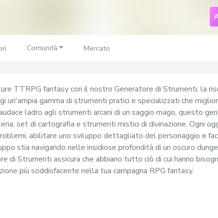
A
Comunità
ri
Mercato
ure TTRPG fantasy con il nostro Generatore di Strumenti, la ris
aggi un'ampia gamma di strumenti pratici e specializzati che migli
 audace ladro agli strumenti arcani di un saggio mago, questo gene
isteria, set di cartografia e strumenti mistici di divinazione. Ogni
problemi, abilitare uno sviluppo dettagliato del personaggio e facil
 gruppo stia navigando nelle insidiose profondità di un oscuro dun
re di Strumenti assicura che abbiano tutto ciò di cui hanno bisog
uzione più soddisfacente nella tua campagna RPG fantasy.