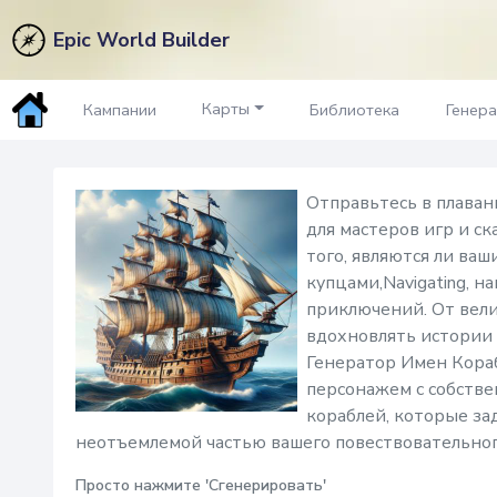
Epic World Builder
Название корабля
Генер
Карты
Кампании
Библиотека
Генер
Отправьтесь в плава
для мастеров игр и с
того, являются ли ва
купцами,Navigating, 
приключений. От вели
вдохновлять истории 
Генератор Имен Кораб
персонажем с собстве
кораблей, которые за
неотъемлемой частью вашего повествовательног
Просто нажмите 'Сгенерировать'