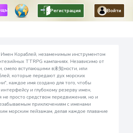
щь!
Регистрация
Войти
Назад
м Имен Кораблей, незаменимым инструментом
энтезийных TTRPG кампаниях. Независимо от
ми, смело вступающими в未知ности, или
блей, которые передают дух морских
", каждое имя создано для того, чтобы
у интерфейсу и глубокому резерву имен,
я не просто средством передвижения, но и
 незабываемым приключениям с именами
ким морским пейзажам, делая каждое плавание