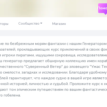
Помо
атор
Сообщество
аторы
Магазин
ние по безбрежным морям фантазии с нашим Генераторо
казателей, прокладывающих курс приключений в своих ф
ши игроки пиратами, ищущими сокровища, исследователя
наш генератор предлагает обширную коллекцию имен кора
чественного "Суверенный Ветер" до зловещего "Ужас Тени
о смелости, загадках и исследовании. Благодаря удобном
лей гарантирует, что каждое судно в вашей игре являетс
нной историей, личностью и судьбой. Проложите курс к
дают тон эпическим путешествиям по вашим фантастичес
о гобелена.