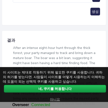
생성
결과
After an intense eight-hour hunt through the thick
forest, your party managed to track and bring down a
mature boar. The boar was a bit lean, suggesting it
might have been having a hard time finding food. The
meat, though lean, isn't tough and should make for a
이 사이트는 제대로 작동하기 위해 필요한 쿠키를 사용합니다. 귀하
decent meal. You estimate that the boar will supply
의 허가를 받는다면, 사람들이 사이트를 어떻게 사용하는지 이해하는
about five days worth of food for one person.During the
데 도움이 되는 선택적 쿠키를 사용하고 싶습니다.
hunt, a sudden downpour made the conditions difficult,
causing a party member to lose their footing on a slick
네, 쿠키를 허용합니다
rock, resulting in a minor ankle sprain. The incident didn't
bring any serious harm but will require the injured party
아니요
member to rest and recover for a day or two. Midway