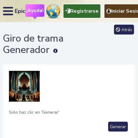
¡Ayuda!
Epic
Registrarse
Iniciar Sesi
Atrás
Giro de trama
Generador
Solo haz clic en 'Generar'
Generar