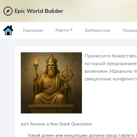
Epic World Builder
Религия & Божество
Гене
Карты
Кампании
Библиотека
Генер
Принесите божественн
который предназначен
влиянием. Идеально 
священные конфликты
Just Answer a few Quick Questions
Какой домен или концепцию должна представлять 