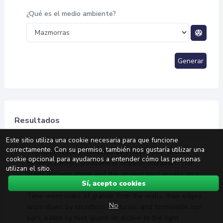
¿Qué es el medio ambiente?
Generar
Resultados
Este sitio utiliza una cookie necesaria para que funcione
correctamente. Con su permiso, también nos gustaría utilizar una
The subterranean chamber extends before you, its
cookie opcional para ayudarnos a entender cómo las personas
farthest corners shrouded in ominous shadows. The
utilizan el sitio.
scent of damp stone and the ancient past assails your
Sí, acepto cookies
senses, undercut by the distinct aroma of metallic rust.
Time-worn slabs of granite form the walls, their edges
No
worn down by countless centuries, and formidable iron
bars, eaten by rust, guard an alcove to the right.