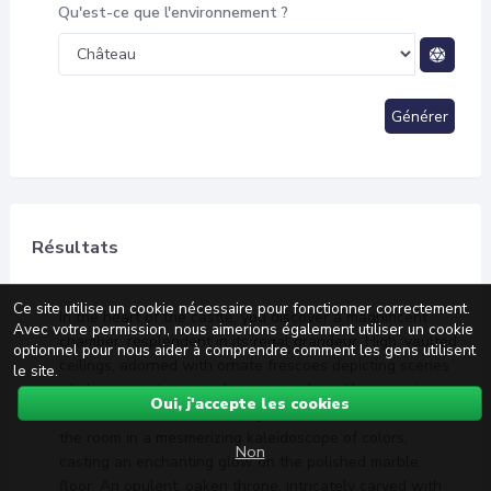
Qu'est-ce que l'environnement ?
Générer
Résultats
Ce site utilise un cookie nécessaire pour fonctionner correctement.
In the heart of the castle, you discover a magnificent
Avec votre permission, nous aimerions également utiliser un cookie
chamber, resplendent in its regal grandeur. High, vaulted
optionnel pour nous aider à comprendre comment les gens utilisent
ceilings, adorned with ornate frescoes depicting scenes
le site.
of glorious victories and inspiring tales of heroism, tower
Oui, j'accepte les cookies
overhead. Immense stained glass windows illuminate
the room in a mesmerizing kaleidoscope of colors,
Non
casting an enchanting glow on the polished marble
floor. An opulent, oaken throne, intricately carved with