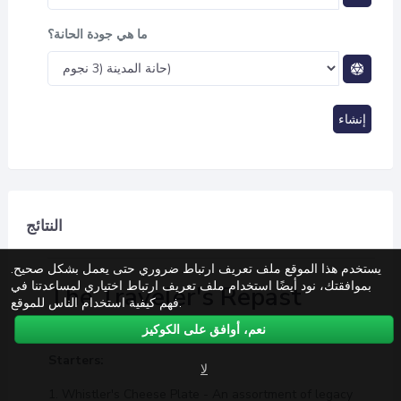
ما هي جودة الحانة؟
إنشاء
النتائج
يستخدم هذا الموقع ملف تعريف ارتباط ضروري حتى يعمل بشكل صحيح.
بموافقتك، نود أيضًا استخدام ملف تعريف ارتباط اختياري لمساعدتنا في
The Traveler's Repast
فهم كيفية استخدام الناس للموقع.
Tavern Menu
نعم، أوافق على الكوكيز
Starters:
لا
1. Whistler's Cheese Plate - An assortment of legacy