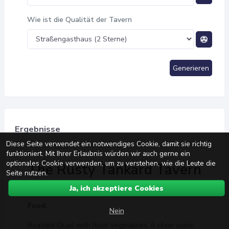
Wie ist die Qualität der Tavern
Generieren
Ergebnisse
Diese Seite verwendet ein notwendiges Cookie, damit sie richtig
funktioniert. Mit Ihrer Erlaubnis würden wir auch gerne ein
optionales Cookie verwenden, um zu verstehen, wie die Leute die
The Rusty Tankard Tavern
Seite nutzen.
Menu
Ja, ich akzeptiere Cookies
Food:
Nein
Roasted Quail with Root Vegetables: 6 silver coins