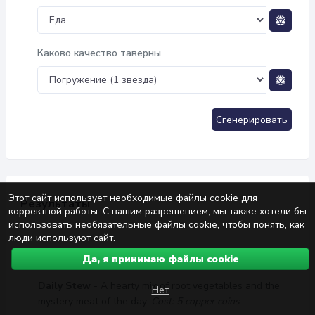
Каково качество таверны
Сгенерировать
Этот сайт использует необходимые файлы cookie для
Результаты
корректной работы. С вашим разрешением, мы также хотели бы
использовать необязательные файлы cookie, чтобы понять, как
люди используют сайт.
Tavern Menu
Да, я принимаю файлы cookie
Daily Stew
- A hearty mix of root vegetables and the
Нет
mystery meat of the day.
Cost: 5 copper coins