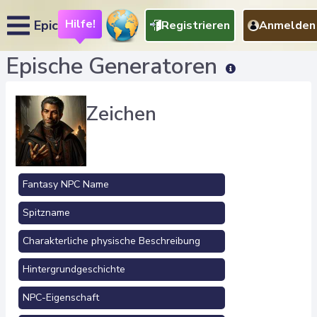
Hilfe!
Epic
Registrieren
Anmelden
Epische Generatoren
Zeichen
Fantasy NPC Name
Spitzname
Charakterliche physische Beschreibung
Hintergrundgeschichte
NPC-Eigenschaft