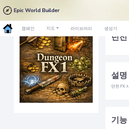
Epic World Builder
마켓플레이스로 돌아가기
지도
캠페인
라이브러리
생성기
던전
설명
던전 FX 
기능