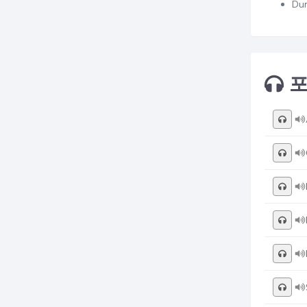
Dun
포