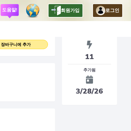
도움말!
회원가입
로그인
0
$
.
95
Sound FX
장바구니에 추가
11
추가됨
3/28/26