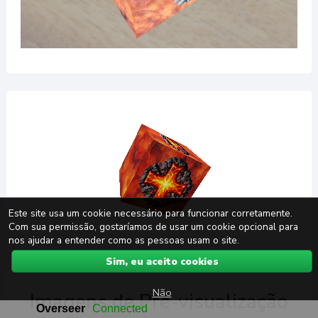
Este site usa um cookie necessário para funcionar corretamente.
Com sua permissão, gostaríamos de usar um cookie opcional para
nos ajudar a entender como as pessoas usam o site.
Sim, eu aceito cookies
Não
Imagens de Pré-visualização