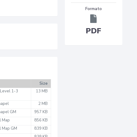
Formato
PDF
Size
 Level 1-3
13 MB
hapel
2 MB
Chapel GM
957 KB
l Map
856 KB
el Map GM
839 KB
838 KB