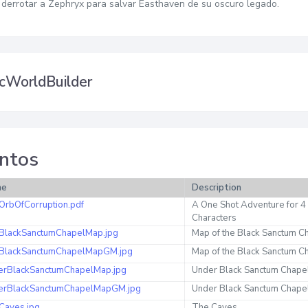
, derrotar a Zephryx para salvar Easthaven de su oscuro legado.
cWorldBuilder
ntos
me
Description
OrbOfCorruption.pdf
A One Shot Adventure for 4
Characters
BlackSanctumChapelMap.jpg
Map of the Black Sanctum C
BlackSanctumChapelMapGM.jpg
Map of the Black Sanctum 
erBlackSanctumChapelMap.jpg
Under Black Sanctum Chape
erBlackSanctumChapelMapGM.jpg
Under Black Sanctum Chap
Caves.jpg
The Caves