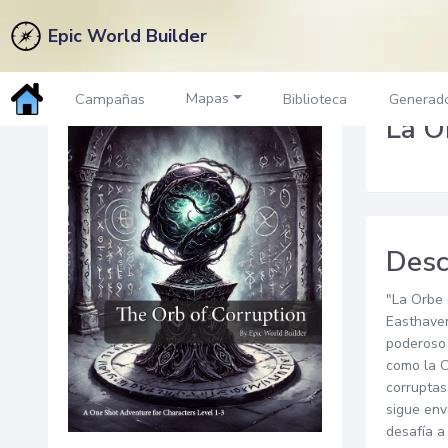
Epic World Builder
Volver al Mercado
Mapas
Campañas
Biblioteca
Generad
La O
Desc
"La Orbe 
Easthaven
poderoso 
como la C
corruptas
sigue env
desafía a