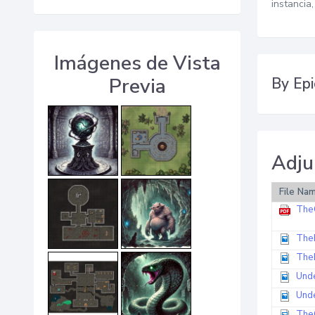
instancia
Imágenes de Vista
Previa
By Epi
Adju
File Na
The
The
The
Und
Und
The