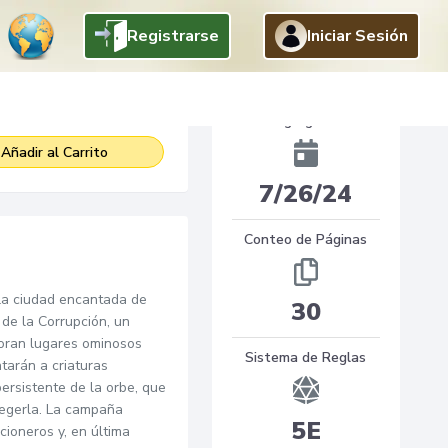
Registrarse
Iniciar Sesión
4
$
.
95
Agregado
Añadir al Carrito
7/26/24
Conteo de Páginas
la ciudad encantada de
30
 de la Corrupción, un
loran lugares ominosos
Sistema de Reglas
tarán a criaturas
persistente de la orbe, que
tegerla. La campaña
5E
cioneros y, en última