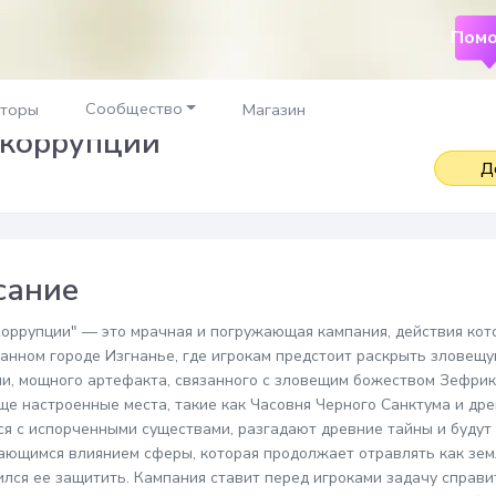
Помо
Сообщество
аторы
Магазин
 коррупции
Д
сание
оррупции" — это мрачная и погружающая кампания, действия кот
анном городе Изгнанье, где игрокам предстоит раскрыть зловещ
и, мощного артефакта, связанного с зловещим божеством Зефрик
е настроенные места, такие как Часовня Черного Санктума и 
ся с испорченными существами, разгадают древние тайны и будут
ющимся влиянием сферы, которая продолжает отравлять как землю
ился ее защитить. Кампания ставит перед игроками задачу справ