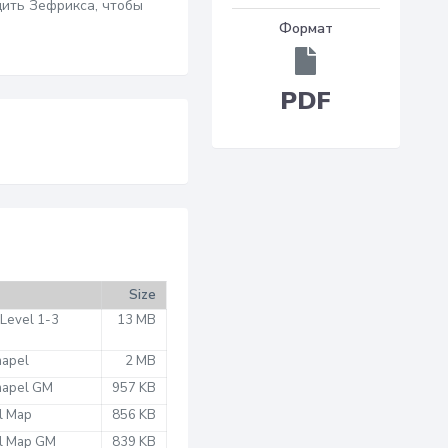
дить Зефрикса, чтобы
Формат
PDF
Size
 Level 1-3
13 MB
hapel
2 MB
Chapel GM
957 KB
l Map
856 KB
el Map GM
839 KB