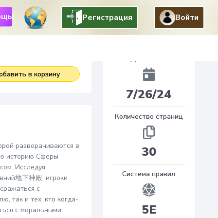
щь!
Регистрация
Войти
4
$
.
95
Добавлено
обавить в корзину
7/26/24
Количество страниц
орой разворачиваются в
30
ую историю Сферы
сом. Исследуя
Система правил
древний地下神殿, игроки
 сражаться с
, так и тех, кто когда-
5E
иться с моральными