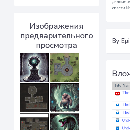
дилеммам
спасти И
Изображения
предварительного
By Epi
просмотра
Вло
File Na
The
The
The
Und
Und