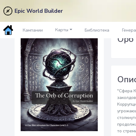
Epic World Builder
Назад на рынок
Карты
Кампании
Библиотека
Генер
Орб
Опи
"Сфера К
заколдов
Коррупци
угрожающ
столкнут
продолжа
то стрем