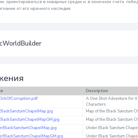
и, ориентироваться в коварных средах и, в конечном счете, побе
згнание от его мрачного наследия.
cWorldBuilder
жения
me
Description
OrbOfCorruption.pdf
A One Shot Adventure for 4
Characters
BlackSanctumChapelMap.jpg
Map of the Black Sanctum C
BlackSanctumChapelMapGM.jpg
Map of the Black Sanctum 
erBlackSanctumChapelMap.jpg
Under Black Sanctum Chape
erBlackSanctumChapelMapGM.jpg
Under Black Sanctum Chap