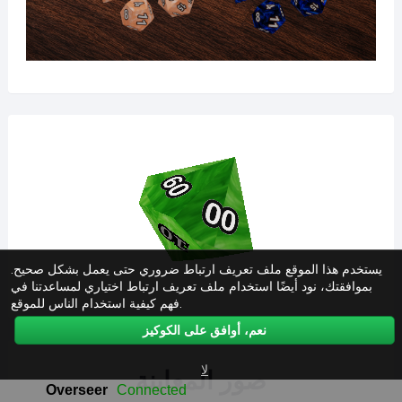
يستخدم هذا الموقع ملف تعريف ارتباط ضروري حتى يعمل بشكل صحيح.
بموافقتك، نود أيضًا استخدام ملف تعريف ارتباط اختياري لمساعدتنا في
فهم كيفية استخدام الناس للموقع.
نعم، أوافق على الكوكيز
لا
صور المعاينة