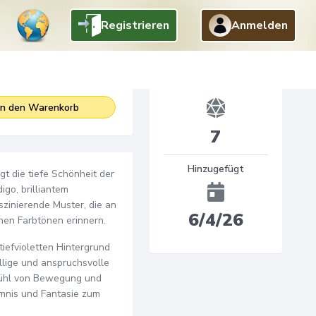
Registrieren
Anmelden
3
$
.
95
Dice
In den Warenkorb
7
Hinzugefügt
gt die tiefe Schönheit der
igo, brilliantem
szinierende Muster, die an
6/4/26
en Farbtönen erinnern.
iefvioletten Hintergrund
llige und anspruchsvolle
efühl von Bewegung und
imnis und Fantasie zum