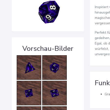
Inspirier
hinausgeh
magischem
vergesse
Perfekt f
gedeihen,
Egal, ob 
Vorschau-Bilder
würfelst,
unvergess
Funk
Gr