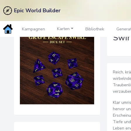
Epic World Builder
Zurück zum Marktplatz
Karten
Kampagnen
Bibliothek
Genera
Swir
Reich, kr
wirbelnde
Traubenli
verzauber
Klar umri
hervor un
Erscheinu
Tiefe und
Leben erw