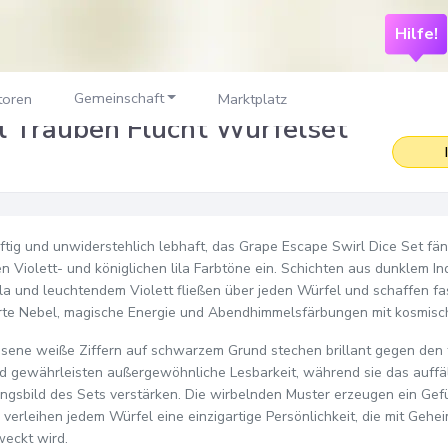
Hilfe!
Gemeinschaft
toren
Marktplatz
l Trauben Flucht Würfelset
äftig und unwiderstehlich lebhaft, das Grape Escape Swirl Dice Set fän
n Violett- und königlichen lila Farbtöne ein. Schichten aus dunklem Ind
la und leuchtendem Violett fließen über jeden Würfel und schaffen fa
te Nebel, magische Energie und Abendhimmelsfärbungen mit kosmisch
ssene weiße Ziffern auf schwarzem Grund stechen brillant gegen den t
d gewährleisten außergewöhnliche Lesbarkeit, während sie das auffä
ngsbild des Sets verstärken. Die wirbelnden Muster erzeugen ein G
 verleihen jedem Würfel eine einzigartige Persönlichkeit, die mit Gehe
eckt wird.