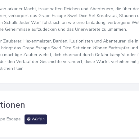
t von arkaner Macht, traumhaften Reichen und Abenteuern, die über d
en, verkörpert das Grape Escape Swirl Dice Set Kreativität, Staunen
 Schalk. Jeder Wurf fühlt sich an wie eine Einladung, verborgene We
ne Geheimnisse aufzudecken und das Unerwartete zu umarmen.
ür Zauberer, Hexenmeister, Barden, Illusionisten und Abenteurer, die i
 bringt das Grape Escape Swirl Dice Set einen kühnen Farbtupfer und
du mächtige Zauber webst, dich charmant durch Gefahr kämpfst oder fü
 der den Verlauf der Geschichte verändert, diese Würfel verleihen mit
lichen Flair.
tionen
ape Escape
Würfeln