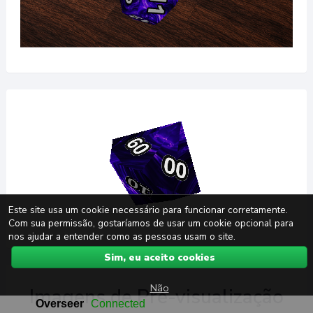
Este site usa um cookie necessário para funcionar corretamente.
Com sua permissão, gostaríamos de usar um cookie opcional para
nos ajudar a entender como as pessoas usam o site.
Sim, eu aceito cookies
Não
Imagens de Pré-visualização