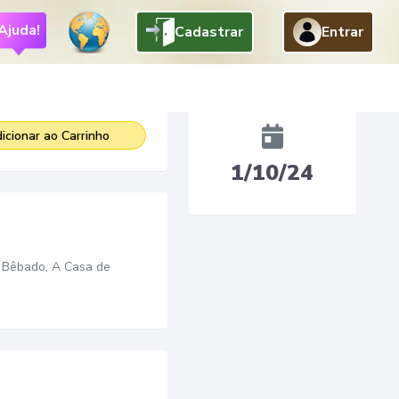
Ajuda!
Cadastrar
Entrar
Free
Adicionado
icionar ao Carrinho
1/10/24
o Bêbado, A Casa de