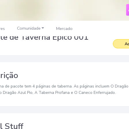
Comunidade
res
Mercado
te de Taverna Épico 001
Ad
rição
na de pacote tem 4 páginas de taberna. As páginas incluem O Dragã
o Dragão Azul Pio, A Taberna Profana e O Caneco Enferrujado.
l Stuff