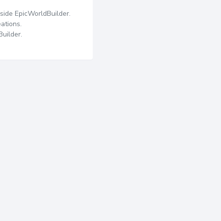
nside EpicWorldBuilder.
ations.
uilder.