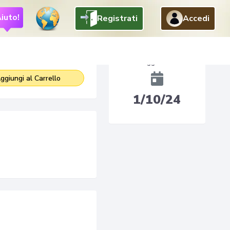
iuto!
Registrati
Accedi
Free
Aggiunto
ggiungi al Carrello
1/10/24