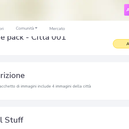
A
Comunità
ri
Mercato
e pack - Città 001
A
rizione
cchetto di immagini include 4 immagini della città
l Stuff