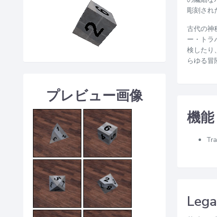
彫刻され
古代の神
ー・トラ
検したり
らゆる冒
プレビュー画像
機能
Tra
Lega