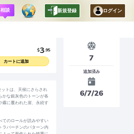
相談
新規登録
ログイン
Dice
3
$
.
95
7
カートに追加
追加済み
スセットは、天候にさらされ
6/7/26
らかな銀灰色のトーンが各
や霧に覆われた崖、永続す
べてのロールが読みやすい
トラバーチンのパターン内
によって形作られた慎重に