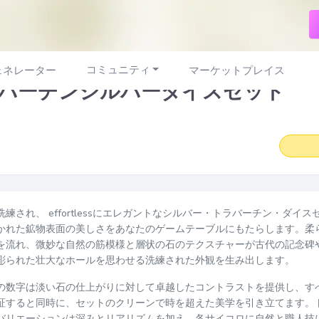
コミュニティ
ェネレーター
マーケットプレイス
バーチンシルバーダイスセット
練され、 effortlessにエレガントなシルバー・トラバーチン・ダイ
かれた鉱物表面の美しさをあなたのゲームテーブルにもたらします。柔
を流れ、微妙な自然の筋模様と層状の石のテクスチャーが古代の記念碑
彫られた壮大なホールを思わせる洗練された外観を生み出します。
の数字は淡い石の仕上がりに対して卓越したコントラストを提供し、す
証すると同時に、セットのクリーンで時を超えた美学を引き立てます。
バリエーションは深みとリアリズムを加え、各サイコロに自然と職人技