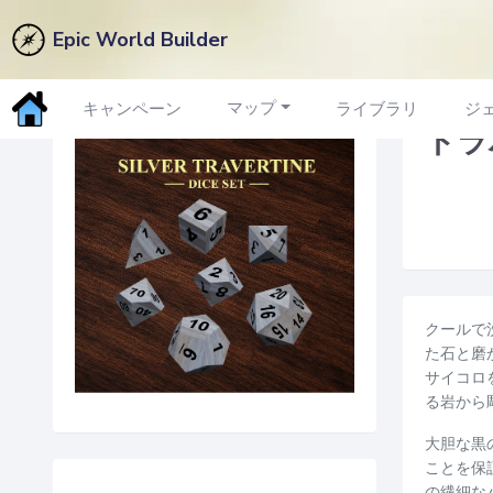
Epic World Builder
マーケットプレイスに戻る
マップ
キャンペーン
ライブラリ
ジ
トラ
クールで洗
た石と磨
サイコロ
る岩から
大胆な黒
ことを保
の繊細な