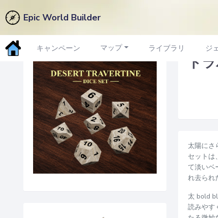
Epic World Builder
マーケットプレイスに戻る
マップ
キャンペーン
ライブラリ
ジ
トラ
太陽にさら
セットは
て淡いベ
れ去られ
太 bol
読みやす
たる微妙