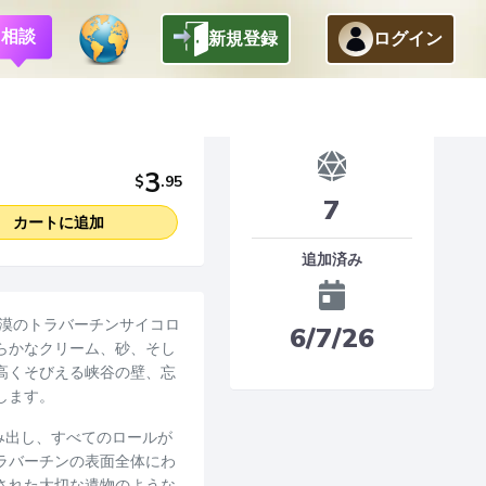
相談
新規登録
ログイン
Dice
3
$
.
95
7
カートに追加
追加済み
れた砂漠のトラバーチンサイコロ
6/7/26
らかなクリーム、砂、そし
高くそびえる峡谷の壁、忘
します。
トを生み出し、すべてのロールが
ラバーチンの表面全体にわ
された大切な遺物のような