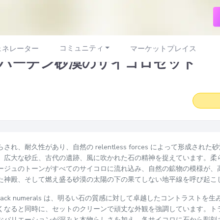
コミュニティ
ェネレーター
マーケットプレイス
バーチン砂漠のサイコロセット
され、耐久性があり、自然の relentless forces によって形成さ
、広大な砂丘、古代の遺跡、風に吹かれた石の精神を捉えています。柔
ージュのトーンがすべてのサイコロに流れ込み、自然の鉱物の模様が、
た神殿、そして燃え盛る砂漠の太陽の下の果てしない地平線を呼び起こ
d black numerals は、明るい石の質感に対して卓越したコントラス
くなると同時に、セットのクリーンで頑丈な外観を強調しています。ト
なバリエーションが深みと本物らしさを加え、各サイコロに石から彫刻