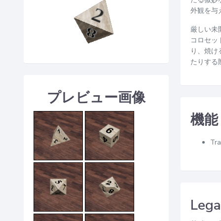
外観を与
厳しい未
コロセッ
り、焼け
たりする
プレビュー画像
機能
Tra
Lega