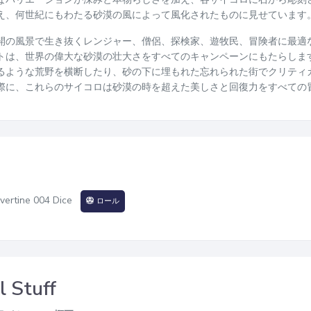
え、何世紀にもわたる砂漠の風によって風化されたものに見せています
開の風景で生き抜くレンジャー、僧侶、探検家、遊牧民、冒険者に最適
トは、世界の偉大な砂漠の壮大さをすべてのキャンペーンにもたらしま
るような荒野を横断したり、砂の下に埋もれた忘れられた街でクリティ
際に、これらのサイコロは砂漠の時を超えた美しさと回復力をすべての
vertine 004 Dice
ロール
l Stuff