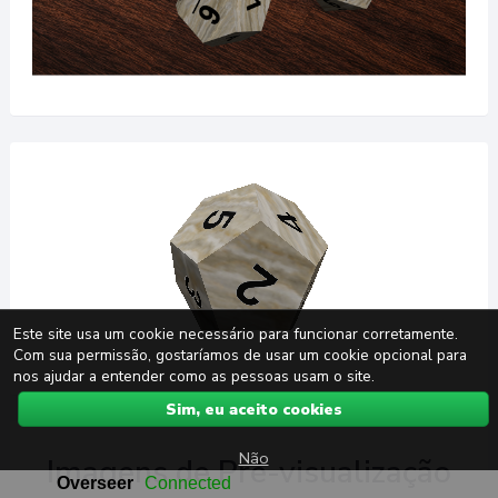
Este site usa um cookie necessário para funcionar corretamente.
Com sua permissão, gostaríamos de usar um cookie opcional para
nos ajudar a entender como as pessoas usam o site.
Sim, eu aceito cookies
Não
Imagens de Pré-visualização