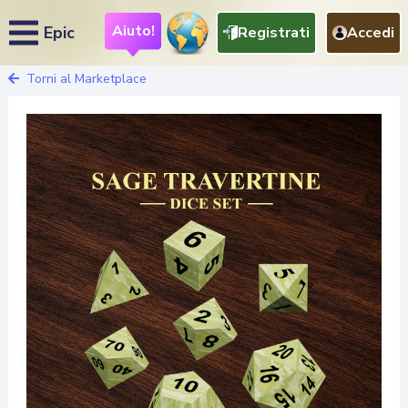
Aiuto!
Epic
Registrati
Accedi
Torni al Marketplace