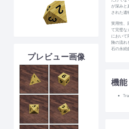
が深みと
された遺
実用性、
て完璧な
において
険の流れ
石の永続
プレビュー画像
機能
Tra