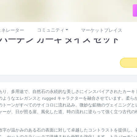
コミュニティ
ェネレーター
マーケットプレイス
バーチン カーキ ダイス セット
あり、多用途で、自然石の永続的な美しさにインスパイアされたカーキ
のようなエレガンスと rugged キャラクターを融合させています。柔
のトーンがすべてのサイコロに流れ込み、微妙な鉱物のヴェイニングと
ャーが、日が照る崖、風化した道、時の流れに逆らって強く立つ古代の
数字が温かみのある石の表面に対して卓越したコントラストを提供し、
く、セットのクラシックで洗練された外観を強化します。トラバーチン