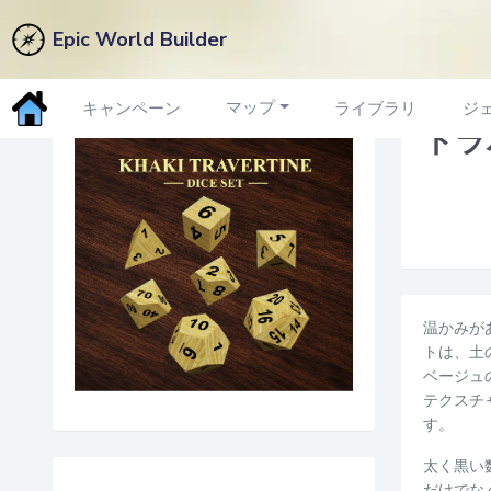
Epic World Builder
マーケットプレイスに戻る
マップ
キャンペーン
ライブラリ
ジ
トラ
温かみが
トは、土
ベージュ
テクスチ
す。
太く黒い
だけでな