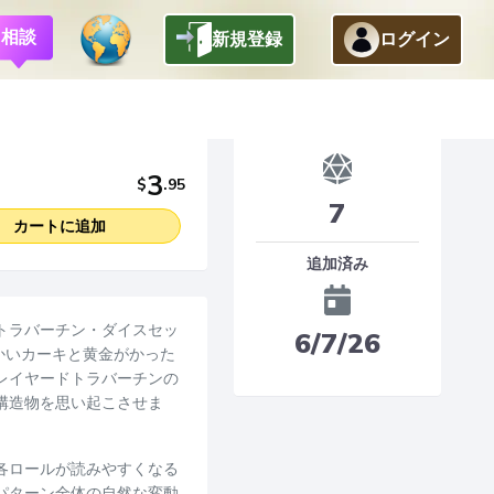
相談
新規登録
ログイン
Dice
3
$
.
95
7
カートに追加
追加済み
トラバーチン・ダイスセッ
6/7/26
らかいカーキと黄金がかった
レイヤードトラバーチンの
構造物を思い起こさせま
各ロールが読みやすくなる
パターン全体の自然な変動