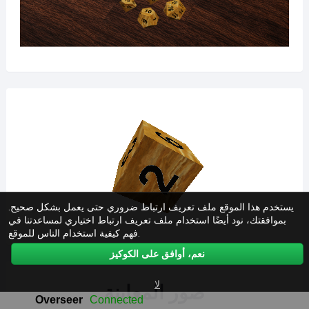
يستخدم هذا الموقع ملف تعريف ارتباط ضروري حتى يعمل بشكل صحيح.
بموافقتك، نود أيضًا استخدام ملف تعريف ارتباط اختياري لمساعدتنا في
فهم كيفية استخدام الناس للموقع.
نعم، أوافق على الكوكيز
لا
صور المعاينة