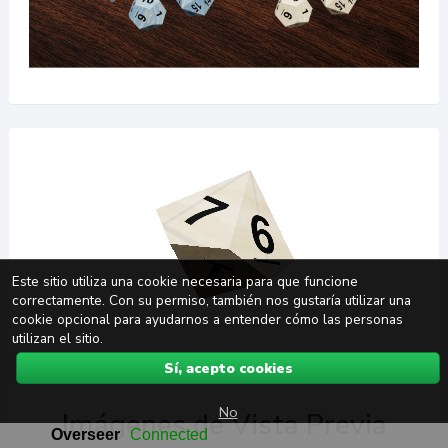
Este sitio utiliza una cookie necesaria para que funcione
correctamente. Con su permiso, también nos gustaría utilizar una
cookie opcional para ayudarnos a entender cómo las personas
utilizan el sitio.
Sí, acepto cookies
No
Imágenes de Vista Previa